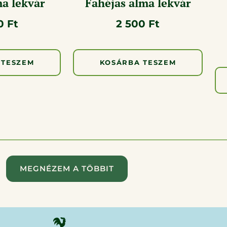
a lekvár
Fahéjas alma lekvár
00
Ft
2 500
Ft
 TESZEM
KOSÁRBA TESZEM
MEGNÉZEM A TÖBBIT