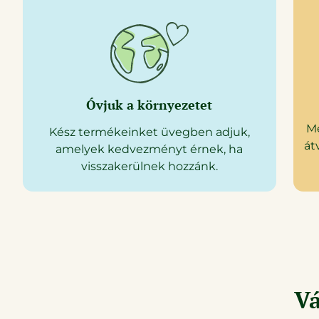
Óvjuk a környezetet
M
Kész termékeinket üvegben adjuk,
át
amelyek kedvezményt érnek, ha
visszakerülnek hozzánk.
Vá