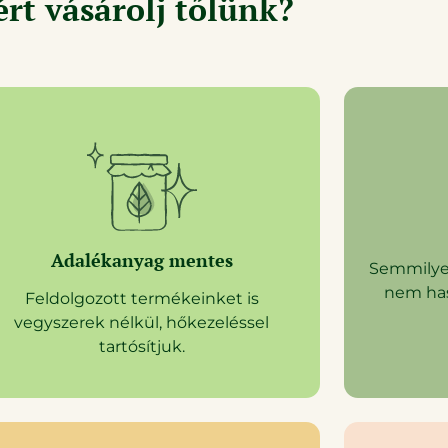
rt vásárolj tőlünk?
Adalékanyag mentes
Semmilyen
nem has
Feldolgozott termékeinket is
vegyszerek nélkül, hőkezeléssel
tartósítjuk.