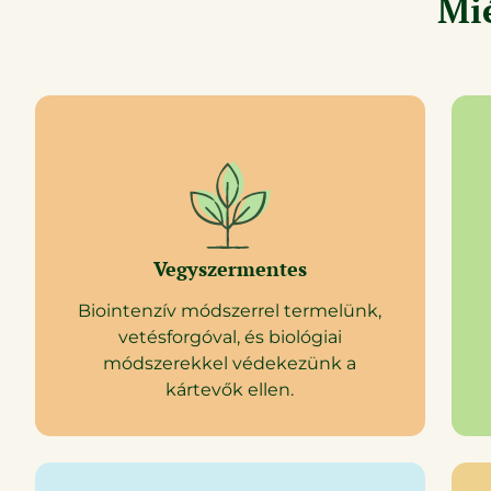
Mié
Saját tanyánkon
termesztett
zöldségekből és
gyümölcsökből
vegyszermentesen
WEBSHOP
Vegyszermentes
Biointenzív módszerrel termelünk,
vetésforgóval, és biológiai
módszerekkel védekezünk a
kártevők ellen.