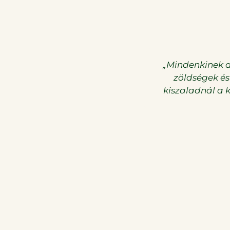
gokat termelnek, és mennyei
„Mindenkinek aj
szokat és még számtalan
zöldségek és
.”
kiszaladnál a 