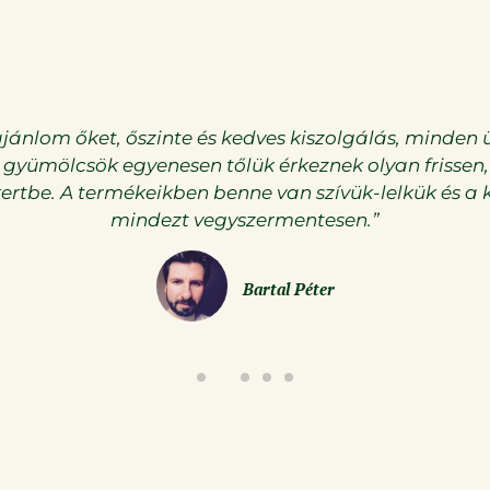
ánlom őket, őszinte és kedves kiszolgálás, minden üd
 gyümölcsök egyenesen tőlük érkeznek olyan frissen
kertbe. A termékeikben benne van szívük-lelkük és 
mindezt vegyszermentesen.”
Bartal Péter