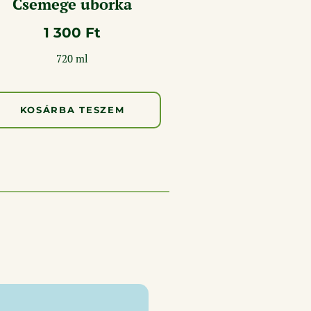
Csemege uborka
1 300
Ft
720 ml
KOSÁRBA TESZEM