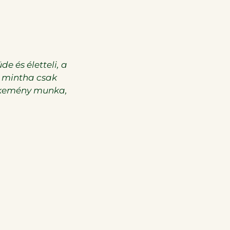
e és életteli, a
„Great BIO fresh produces, j
, mintha csak
a kemény munka,