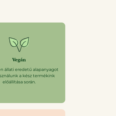
Vegán
 állati eredetű alapanyagot
ználunk a kész termékink
előállítása során.