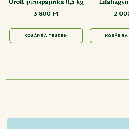
Őrölt pirospaprika 0,5 kg
Lilahagym
3 800
Ft
2 0
KOSÁRBA TESZEM
KOSÁRBA