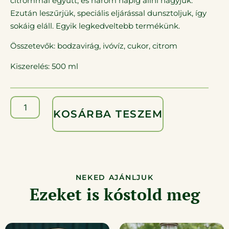
citrommal együtt, és három napig állni hagyjuk.
Ezután leszűrjük, speciális eljárással dunsztoljuk, így
sokáig eláll. Egyik legkedveltebb termékünk.
Összetevők: bodzavirág, ivóvíz, cukor, citrom
Kiszerelés: 500 ml
KOSÁRBA TESZEM
NEKED AJÁNLJUK
Ezeket is kóstold meg