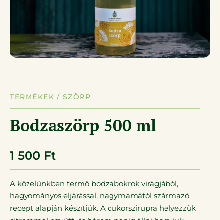
TERMÉKEK /
SZÖRP
Bodzaszörp 500 ml
1 500
Ft
A közelünkben termő bodzabokrok virágjából,
hagyományos eljárással, nagymamától származó
recept alapján készítjük. A cukorszirupra helyezzük