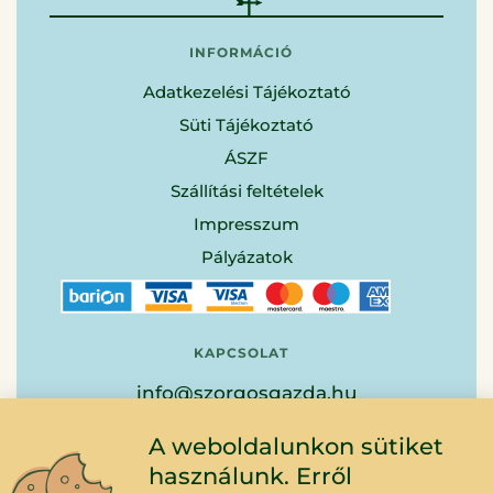
INFORMÁCIÓ
Adatkezelési Tájékoztató
Süti Tájékoztató
ÁSZF
Szállítási feltételek
Impresszum
Pályázatok
KAPCSOLAT
info@szorgosgazda.hu
+36-20-522-9904
A weboldalunkon sütiket
használunk. Erről