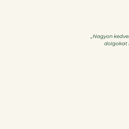
gokat termelnek, és mennyei
„Mindenkinek aj
szokat és még számtalan
zöldségek és
.”
kiszaladnál a 