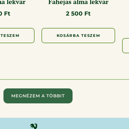
a lekvár
Fahéjas alma lekvár
00
Ft
2 500
Ft
 TESZEM
KOSÁRBA TESZEM
MEGNÉZEM A TÖBBIT