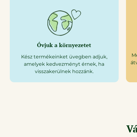
Óvjuk a környezetet
M
Kész termékeinket üvegben adjuk,
át
amelyek kedvezményt érnek, ha
visszakerülnek hozzánk.
Vá