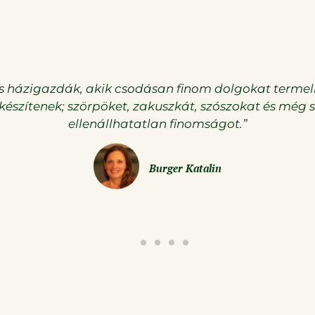
ánlom őket, őszinte és kedves kiszolgálás, minden üd
 gyümölcsök egyenesen tőlük érkeznek olyan frissen
kertbe. A termékeikben benne van szívük-lelkük és 
mindezt vegyszermentesen.”
Bartal Péter