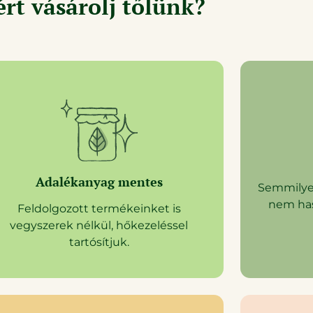
rt vásárolj tőlünk?
Adalékanyag mentes
Semmilyen
nem has
Feldolgozott termékeinket is
vegyszerek nélkül, hőkezeléssel
tartósítjuk.