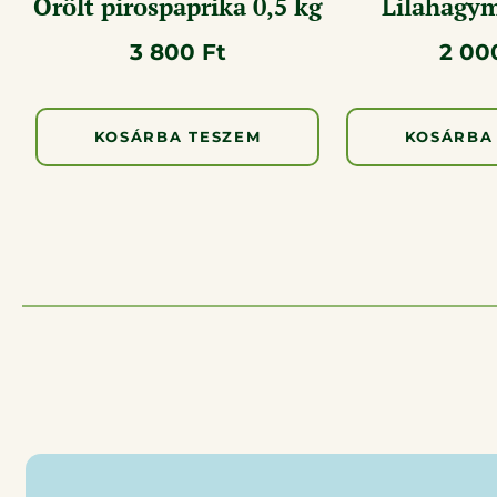
Őrölt pirospaprika 0,5 kg
Lilahagym
3 800
Ft
2 0
KOSÁRBA TESZEM
KOSÁRBA