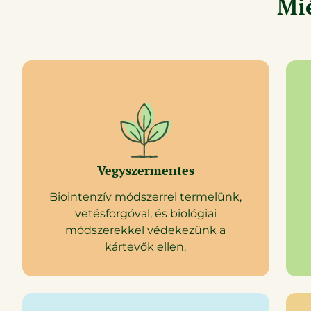
Mié
Saját tanyánkon
termesztett
zöldségekből és
gyümölcsökből
vegyszermentesen
WEBSHOP
Vegyszermentes
Biointenzív módszerrel termelünk,
vetésforgóval, és biológiai
módszerekkel védekezünk a
kártevők ellen.