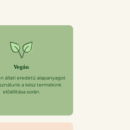
Vegán
 állati eredetű alapanyagot
ználunk a kész termékink
előállítása során.