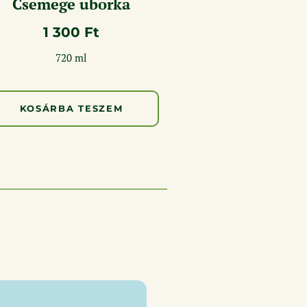
Csemege uborka
1 300
Ft
720 ml
KOSÁRBA TESZEM