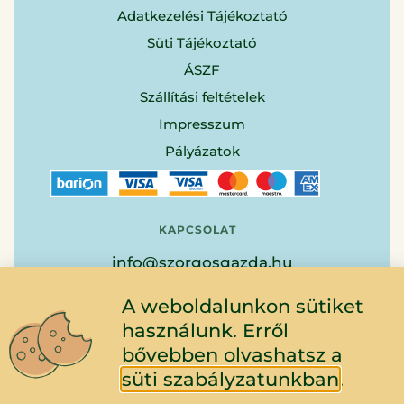
Adatkezelési Tájékoztató
Süti Tájékoztató
ÁSZF
Szállítási feltételek
Impresszum
Pályázatok
KAPCSOLAT
info@szorgosgazda.hu
+36-20-522-9904
A weboldalunkon sütiket
használunk. Erről
bővebben olvashatsz a
ÚTVONALTERVEZÉS
süti szabályzatunkban
.