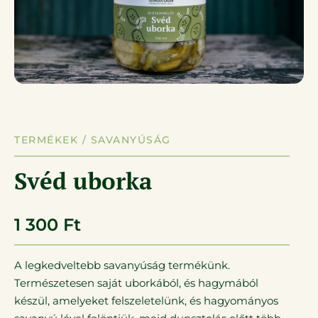
TERMÉKEK /
SAVANYÚSÁG
Svéd uborka
1 300
Ft
A legkedveltebb savanyúság termékünk.
Természetesen saját uborkából, és hagymából
készül, amelyeket felszeletelünk, és hagyományos