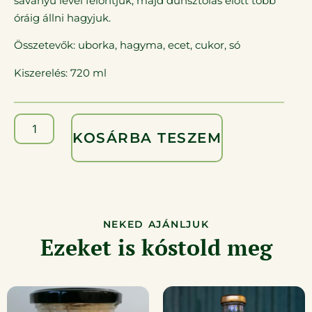
savanyú lével felöntjük, majd dunsztolás előtt több
óráig állni hagyjuk.
Összetevők: uborka, hagyma, ecet, cukor, só
Kiszerelés: 720 ml
KOSÁRBA TESZEM
NEKED AJÁNLJUK
Ezeket is kóstold meg