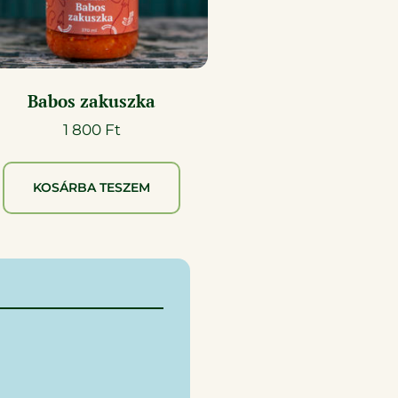
Babos zakuszka
1 800
Ft
KOSÁRBA TESZEM