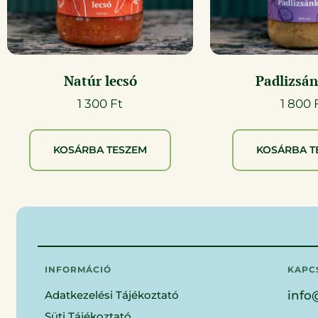
Natúr lecsó
Padlizsá
1 300
Ft
1 800
KOSÁRBA TESZEM
KOSÁRBA T
INFORMÁCIÓ
KAPC
Adatkezelési Tájékoztató
info
Süti Tájékoztató