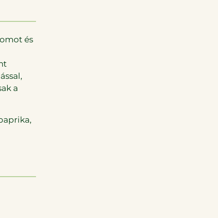
somot és
nt
ással,
sak a
paprika,