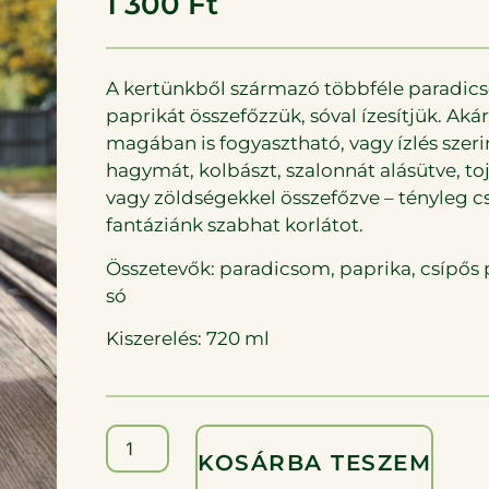
1 300
Ft
A kertünkből származó többféle paradic
paprikát összefőzzük, sóval ízesítjük. Akár
magában is fogyasztható, vagy ízlés szeri
hagymát, kolbászt, szalonnát alásütve, toj
vagy zöldségekkel összefőzve – tényleg c
fantáziánk szabhat korlátot.
Összetevők: paradicsom, paprika, csípős 
só
Kiszerelés: 720 ml
KOSÁRBA TESZEM