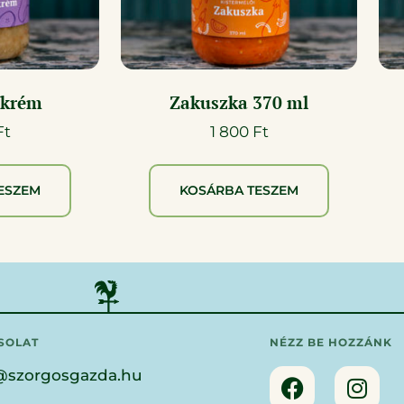
nkrém
Zakuszka 370 ml
Ft
1 800
Ft
ESZEM
KOSÁRBA TESZEM
SOLAT
NÉZZ BE HOZZÁNK
@szorgosgazda.hu